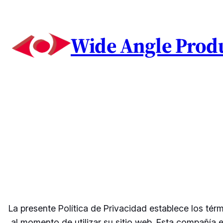
Saltar
al
Wide Angle Prod
contenido
La presente Política de Privacidad establece los té
al momento de utilizar su sitio web. Esta compañía